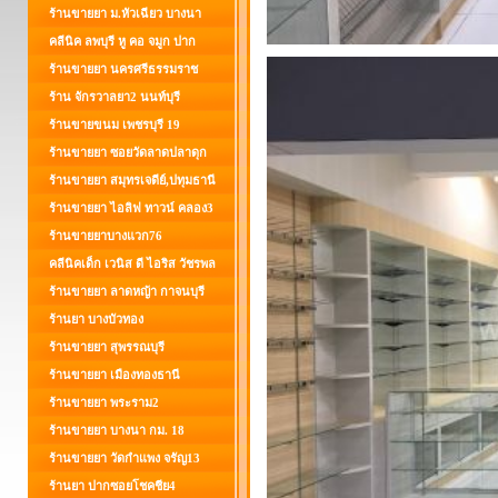
ร้านขายยา ม.หัวเฉียว บางนา
คลีนิค ลพบุรี หู คอ จมูก ปาก
ร้านขายยา นครศรีธรรมราช
ร้าน จักรวาลยา2 นนท์บุรี
ร้านขายขนม เพชรบุรี 19
ร้านขายยา ซอยวัดลาดปลาดุก
ร้านขายยา สมุทรเจดีย์,ปทุมธานี
ร้านขายยา ไอลิฟ ทาวน์ คลอง3
ร้านขายยาบางแวก76
คลีนิคเด็ก เวนิส ดี ไอริส วัชรพล
ร้านขายยา ลาดหญ้า กาจนบุรี
ร้านยา บางบัวทอง
ร้านขายยา สุพรรณบุรี
ร้านขายยา เมืองทองธานี
ร้านขายยา พระราม2
ร้านขายยา บางนา กม. 18
ร้านขายยา วัดกำแพง จรัญ13
ร้านยา ปากซอยโชคชีย4