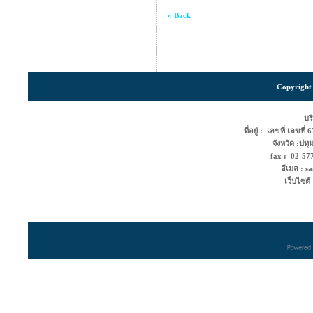
« Back
Copyright 
บริ
ที่อยู่ : เลขที่ เลขท
จังหวัด :ปท
fax : 02-5
อีเมล : s
เว็บไซต์