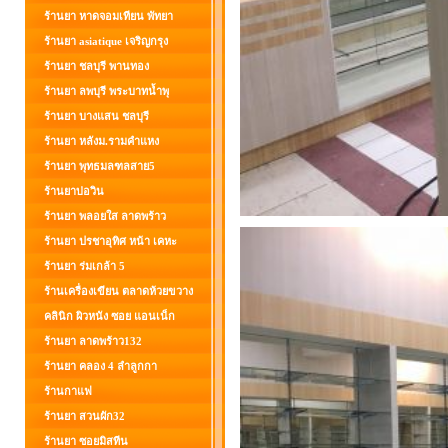
ร้านยา หาดจอมเทียน พัทยา
ร้านยา asiatique เจริญกรุง
ร้านยา ชลบุรี พานทอง
ร้านยา ลพบุรี พระบาทน้ำพุ
ร้านยา บางแสน ชลบุรี
ร้านยา หลังม.รามคำแหง
ร้านยา พุทธมลฑลสาย5
ร้านยาบ่อวิน
ร้านยา พลอยใส ลาดพร้าว
ร้านยา ปรชาอุทิศ หน้า เคหะ
ร้านยา ร่มเกล้า 5
ร้านเครื่องเขียน ตลาดห้วยขวาง
คลินิก ผิวหนัง ซอย แอนเน็ก
ร้านยา ลาดพร้าว132
ร้านยา คลอง 4 ลำลูกกา
ร้านกาแฟ
ร้านยา สวนผัก32
ร้านยา ซอยมิสทีน