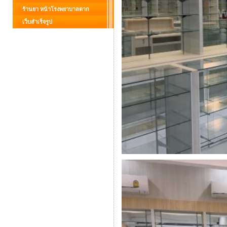
ร้านยา หน้าโรงพยาบาลตาก
เว็บสำเร็จรูป