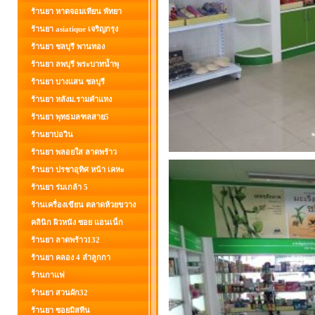
ร้านยา หาดจอมเทียน พัทยา
ร้านยา asiatique เจริญกรุง
ร้านยา ชลบุรี พานทอง
ร้านยา ลพบุรี พระบาทน้ำพุ
ร้านยา บางแสน ชลบุรี
ร้านยา หลังม.รามคำแหง
ร้านยา พุทธมลฑลสาย5
ร้านยาบ่อวิน
ร้านยา พลอยใส ลาดพร้าว
ร้านยา ปรชาอุทิศ หน้า เคหะ
ร้านยา ร่มเกล้า 5
ร้านเครื่องเขียน ตลาดห้วยขวาง
คลินิก ผิวหนัง ซอย แอนเน็ก
ร้านยา ลาดพร้าว132
ร้านยา คลอง 4 ลำลูกกา
ร้านกาแฟ
ร้านยา สวนผัก32
ร้านยา ซอยมิสทีน