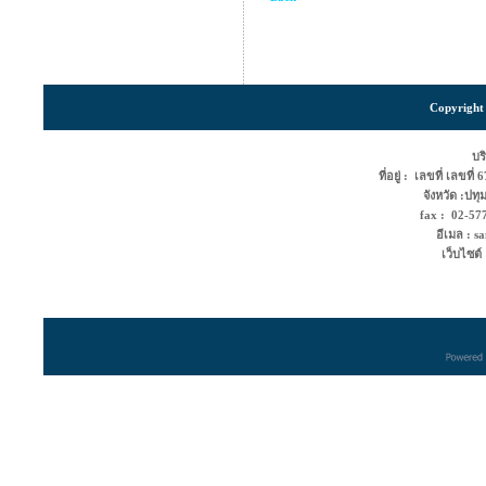
Copyright 
บริ
ที่อยู่ : เลขที่ เลขท
จังหวัด :ปท
fax : 02-5
อีเมล : s
เว็บไซต์