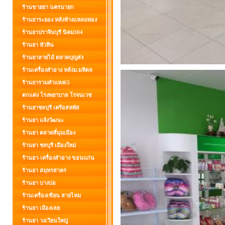
ร้านขายยา นครนายก
ร้านยาระยอง หลังห้างแหลมทอง
ร้านยาปราจีนบุรี นิคม304
ร้านยา หัวหิน
ร้านยาลายไม้ ตลาดบุญส่ง
ร้านเครื่องสำอาง หลังม.มหิดล
ร้านยารามคำแหง65
ตกแต่ง โรงพยาบาล โรจนเวช
ร้านยาชลบุรี เครือสหพัส
ร้านยา แจ้งวัฒนะ
ร้านยา ตลาดสี่มุมเมือง
ร้านยา ชลบุรี เมืองใหม่
ร้านยา-เครื่องสำอาง ขอนแก่น
ร้านยา สมุทรสาคร
ร้านยา บางบ่อ
ร้านเครื่องเขียน สายไหม
ร้านยา เมืองเลย
ร้านยา วงเวียนใหญ่