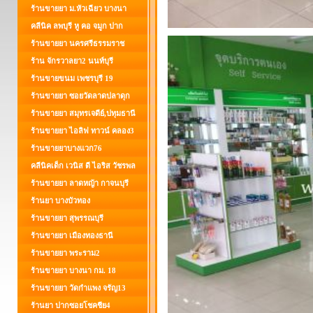
ร้านขายยา ม.หัวเฉียว บางนา
คลีนิค ลพบุรี หู คอ จมูก ปาก
ร้านขายยา นครศรีธรรมราช
ร้าน จักรวาลยา2 นนท์บุรี
ร้านขายขนม เพชรบุรี 19
ร้านขายยา ซอยวัดลาดปลาดุก
ร้านขายยา สมุทรเจดีย์,ปทุมธานี
ร้านขายยา ไอลิฟ ทาวน์ คลอง3
ร้านขายยาบางแวก76
คลีนิคเด็ก เวนิส ดี ไอริส วัชรพล
ร้านขายยา ลาดหญ้า กาจนบุรี
ร้านยา บางบัวทอง
ร้านขายยา สุพรรณบุรี
ร้านขายยา เมืองทองธานี
ร้านขายยา พระราม2
ร้านขายยา บางนา กม. 18
ร้านขายยา วัดกำแพง จรัญ13
ร้านยา ปากซอยโชคชีย4