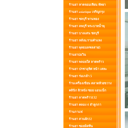
ร้านยา หาดจอมเทียน พัทยา
ร้านยา asiatique เจริญกรุง
ร้านยา ชลบุรี พานทอง
ร้านยา ลพบุรี พระบาทน้ำพุ
ร้านยา บางแสน ชลบุรี
ร้านยา หลังม.รามคำแหง
ร้านยา พุทธมลฑลสาย5
ร้านยาบ่อวิน
ร้านยา พลอยใส ลาดพร้าว
ร้านยา ปรชาอุทิศ หน้า เคหะ
ร้านยา ร่มเกล้า 5
ร้านเครื่องเขียน ตลาดห้วยขวาง
คลินิก ผิวหนัง ซอย แอนเน็ก
ร้านยา ลาดพร้าว132
ร้านยา คลอง 4 ลำลูกกา
ร้านกาแฟ
ร้านยา สวนผัก32
ร้านยา ซอยมิสทีน