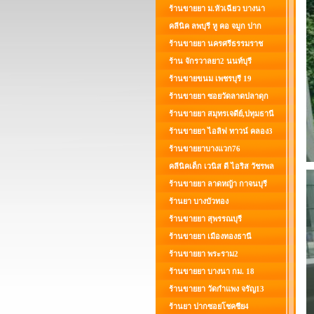
ร้านขายยา ม.หัวเฉียว บางนา
คลีนิค ลพบุรี หู คอ จมูก ปาก
ร้านขายยา นครศรีธรรมราช
ร้าน จักรวาลยา2 นนท์บุรี
ร้านขายขนม เพชรบุรี 19
ร้านขายยา ซอยวัดลาดปลาดุก
ร้านขายยา สมุทรเจดีย์,ปทุมธานี
ร้านขายยา ไอลิฟ ทาวน์ คลอง3
ร้านขายยาบางแวก76
คลีนิคเด็ก เวนิส ดี ไอริส วัชรพล
ร้านขายยา ลาดหญ้า กาจนบุรี
ร้านยา บางบัวทอง
ร้านขายยา สุพรรณบุรี
ร้านขายยา เมืองทองธานี
ร้านขายยา พระราม2
ร้านขายยา บางนา กม. 18
ร้านขายยา วัดกำแพง จรัญ13
ร้านยา ปากซอยโชคชีย4