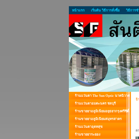
หน้าแรก
เริ่มต้น วิธีการสั่งซื้อ
วิธีการช
ร้านแว่นตา The Sun Optic นาคนิวาศ
ร
ร้านแว่นตาอมตะนคร ชลบุรี
ร้านขายยาอลูมิเนียมอยุธยากรุงศรีซิตี้
ร้านขายยาอลูมิเนียมสมุทรสาคร
ร้านแว่นตาอุดทสุข
ตก
ร้านขายยาระยอง