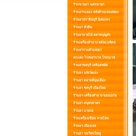
ร้านขายยา นครนายก
ร้านยาระยอง หลังห้างแหลมทอง
ร้านยาปราจีนบุรี นิคม304
ร้านยา หัวหิน
ร้านยาลายไม้ ตลาดบุญส่ง
ร้านเครื่องสำอาง หลังม.มหิดล
ร้านยารามคำแหง65
ตกแต่ง โรงพยาบาล โรจนเวช
ร้านยาชลบุรี เครือสหพัส
ร้านยา แจ้งวัฒนะ
ร้านยา ตลาดสี่มุมเมือง
ร้านยา ชลบุรี เมืองใหม่
ร้านยา-เครื่องสำอาง ขอนแก่น
ร้านยา สมุทรสาคร
ร้านยา บางบ่อ
ร้านเครื่องเขียน สายไหม
ร้านยา เมืองเลย
ร้านยา วงเวียนใหญ่