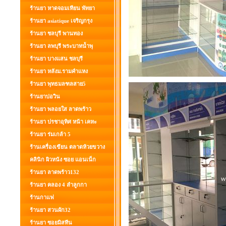
ร้านยา หาดจอมเทียน พัทยา
ร้านยา asiatique เจริญกรุง
ร้านยา ชลบุรี พานทอง
ร้านยา ลพบุรี พระบาทน้ำพุ
ร้านยา บางแสน ชลบุรี
ร้านยา หลังม.รามคำแหง
ร้านยา พุทธมลฑลสาย5
ร้านยาบ่อวิน
ร้านยา พลอยใส ลาดพร้าว
ร้านยา ปรชาอุทิศ หน้า เคหะ
ร้านยา ร่มเกล้า 5
ร้านเครื่องเขียน ตลาดห้วยขวาง
คลินิก ผิวหนัง ซอย แอนเน็ก
ร้านยา ลาดพร้าว132
ร้านยา คลอง 4 ลำลูกกา
ร้านกาแฟ
ร้านยา สวนผัก32
ร้านยา ซอยมิสทีน