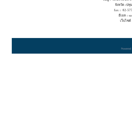
จังหวัด :ปท
fax : 02-5
อีเมล : s
เว็บไซต์