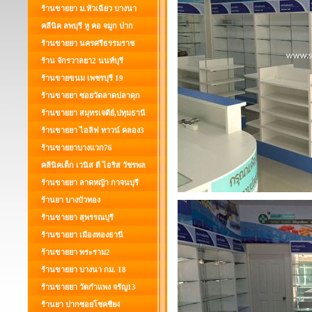
ร้านขายยา ม.หัวเฉียว บางนา
คลีนิค ลพบุรี หู คอ จมูก ปาก
ร้านขายยา นครศรีธรรมราช
ร้าน จักรวาลยา2 นนท์บุรี
ร้านขายขนม เพชรบุรี 19
ร้านขายยา ซอยวัดลาดปลาดุก
ร้านขายยา สมุทรเจดีย์,ปทุมธานี
ร้านขายยา ไอลิฟ ทาวน์ คลอง3
ร้านขายยาบางแวก76
คลีนิคเด็ก เวนิส ดี ไอริส วัชรพล
ร้านขายยา ลาดหญ้า กาจนบุรี
ร้านยา บางบัวทอง
ร้านขายยา สุพรรณบุรี
ร้านขายยา เมืองทองธานี
ร้านขายยา พระราม2
ร้านขายยา บางนา กม. 18
ร้านขายยา วัดกำแพง จรัญ13
ร้านยา ปากซอยโชคชีย4