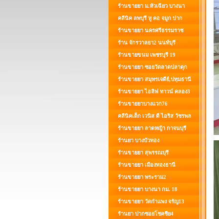
ร้านขายยา ม.หัวเฉียว บางนา
คลีนิค ลพบุรี หู คอ จมูก ปาก
ร้านขายยา นครศรีธรรมราช
ร้าน จักรวาลยา2 นนท์บุรี
ร้านขายขนม เพชรบุรี 19
ร้านขายยา ซอยวัดลาดปลาดุก
ร้านขายยา สมุทรเจดีย์,ปทุมธานี
ร้านขายยา ไอลิฟ ทาวน์ คลอง3
ร้านขายยาบางแวก76
คลีนิคเด็ก เวนิส ดี ไอริส วัชรพล
ร้านขายยา ลาดหญ้า กาจนบุรี
ร้านยา บางบัวทอง
ร้านขายยา สุพรรณบุรี
ร้านขายยา เมืองทองธานี
ร้านขายยา พระราม2
ร้านขายยา บางนา กม. 18
ร้านขายยา วัดกำแพง จรัญ13
ร้านยา ปากซอยโชคชีย4