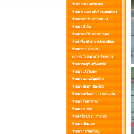
ร้านขายยา นครนายก
ร้านยาระยอง หลังห้างแหลมทอง
ร้านยาปราจีนบุรี นิคม304
ร้านยา หัวหิน
ร้านยาลายไม้ ตลาดบุญส่ง
ร้านเครื่องสำอาง หลังม.มหิดล
ร้านยารามคำแหง65
ตกแต่ง โรงพยาบาล โรจนเวช
ร้านยาชลบุรี เครือสหพัส
ร้านยา แจ้งวัฒนะ
ร้านยา ตลาดสี่มุมเมือง
ร้านยา ชลบุรี เมืองใหม่
ร้านยา-เครื่องสำอาง ขอนแก่น
ร้านยา สมุทรสาคร
ร้านยา บางบ่อ
ร้านเครื่องเขียน สายไหม
ร้านยา เมืองเลย
ร้านยา วงเวียนใหญ่