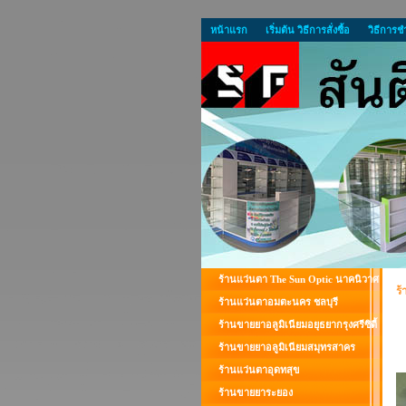
หน้าแรก
เริ่มต้น วิธีการสั่งซื้อ
วิธีการช
ร้านแว่นตา The Sun Optic นาคนิวาศ
ร
ร้านแว่นตาอมตะนคร ชลบุรี
ร้านขายยาอลูมิเนียมอยุธยากรุงศรีซิตี้
ร้านขายยาอลูมิเนียมสมุทรสาคร
ร้านแว่นตาอุดทสุข
ร้านขายยาระยอง