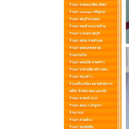
ร้านยา หาดจอมเทียน พัทยา
ร้านยา asiatique เจริญกรุง
ร้านยา ชลบุรี พานทอง
ร้านยา ลพบุรี พระบาทน้ำพุ
ร้านยา บางแสน ชลบุรี
ร้านยา หลังม.รามคำแหง
ร้านยา พุทธมลฑลสาย5
ร้านยาบ่อวิน
ร้านยา พลอยใส ลาดพร้าว
ร้านยา ปรชาอุทิศ หน้า เคหะ
ร้านยา ร่มเกล้า 5
ร้านเครื่องเขียน ตลาดห้วยขวาง
คลินิก ผิวหนัง ซอย แอนเน็ก
ร้านยา ลาดพร้าว132
ร้านยา คลอง 4 ลำลูกกา
ร้านกาแฟ
ร้านยา สวนผัก32
ร้านยา ซอยมิสทีน