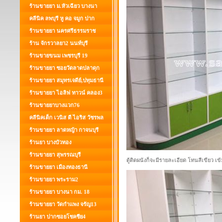
ร้านขายยา ม.หัวเฉียว บางนา
คลีนิค ลพบุรี หู คอ จมูก ปาก
ร้านขายยา นครศรีธรรมราช
ร้าน จักรวาลยา2 นนท์บุรี
ร้านขายขนม เพชรบุรี 19
ร้านขายยา ซอยวัดลาดปลาดุก
ร้านขายยา สมุทรเจดีย์,ปทุมธานี
ร้านขายยา ไอลิฟ ทาวน์ คลอง3
ร้านขายยาบางแวก76
คลีนิคเด็ก เวนิส ดี ไอริส วัชรพล
ร้านขายยา ลาดหญ้า กาจนบุรี
ร้านยา บางบัวทอง
ร้านขายยา สุพรรณบุรี
ตู้ติดผนังก็จะมีรายละเอียด โทนสีเขียว เข
ร้านขายยา เมืองทองธานี
ร้านขายยา พระราม2
ร้านขายยา บางนา กม. 18
ร้านขายยา วัดกำแพง จรัญ13
ร้านยา ปากซอยโชคชีย4